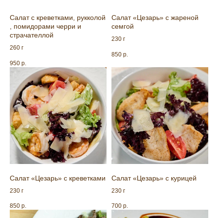
Салат с креветками, рукколой
Салат «Цезарь» с жареной
, помидорами черри и
семгой
страчателлой
230 г
260 г
850
р.
COUNTRY LAKE
950
р.
Ростов-на-Дону, 6 км от Аксайского моста
по дороге на Ольгинскую, ст-ца Ольгинская,
ул. Левобережная 34.
Мы открыты ежедневно
с 13:00 до 00:00
ГЛАВНАЯ
БЛЮДА ОТ ШЕФА
Салат «Цезарь» с креветками
Салат «Цезарь» с курицей
БАНКЕТНЫЙ ЗАЛ
230 г
230 г
КОНТАКТЫ
850
р.
700
р.