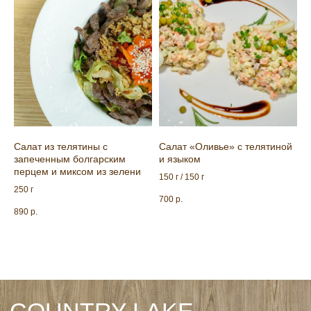
ГАЛЕРЕЯ
МЕНЮ РЕСТОРАНА
Ресторан, беседки:
+
7 961 301-90-19
+
7 989 637-50-39
Баня
+
7 961 288-52-02
Салат из телятины с
Салат «Оливье» с телятиной
запеченным болгарским
и языком
перцем и миксом из зелени
150 г / 150 г
250 г
700
р.
890
р.