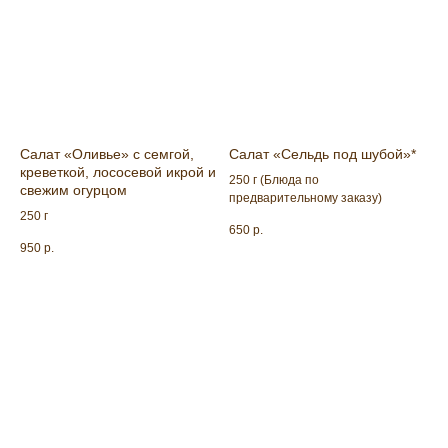
Салат «Оливье» с семгой,
Салат «Сельдь под шубой»*
креветкой, лососевой икрой и
250 г (Блюда по
свежим огурцом
предварительному заказу)
250 г
650
р.
950
р.