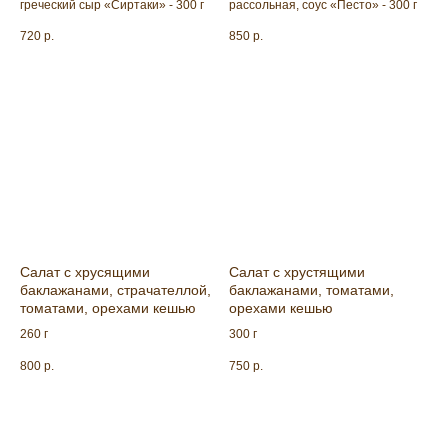
греческий сыр «Сиртаки» - 300 г
рассольная, соус «Песто» - 300 г
720
р.
850
р.
Салат с хрусящими
Салат с хрустящими
баклажанами, страчателлой,
баклажанами, томатами,
томатами, орехами кешью
орехами кешью
260 г
300 г
800
р.
750
р.