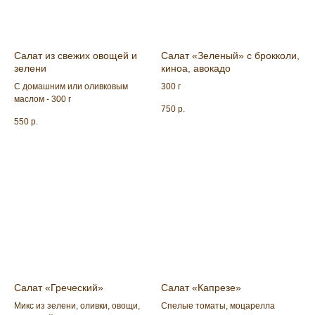
Салат из свежих овощей и
Салат «Зеленый» с брокколи,
зелени
киноа, авокадо
С домашним или оливковым
300 г
маслом - 300 г
750
р.
550
р.
Салат «Греческий»
Салат «Капрезе»
Микс из зелени, оливки, овощи,
Спелые томаты, моцарелла