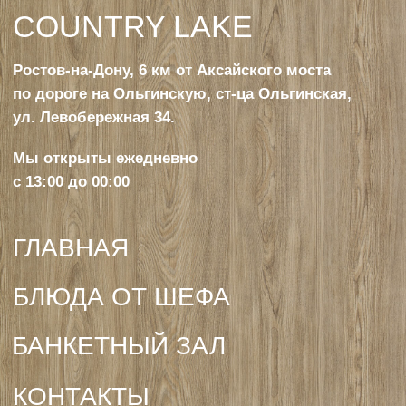
БАНКЕТНЫЙ ЗАЛ
КОНТАКТЫ
ГАЛЕРЕЯ
МЕНЮ РЕСТОРАНА
Ресторан, беседки:
+
7 961 301-90-19
+
7 989 637-50-39
Баня
+
7 961 288-52-02