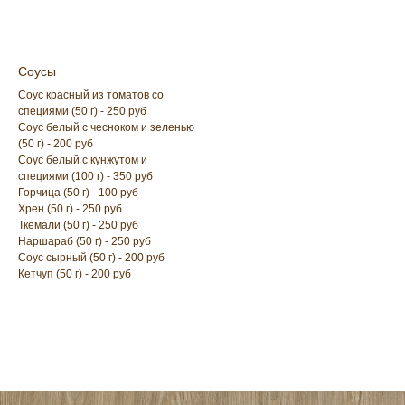
Соусы
Соус красный из томатов со
специями (50 г) - 250 руб
Соус белый с чесноком и зеленью
(50 г) - 200 руб
Соус белый с кунжутом и
специями (100 г) - 350 руб
COUNTRY LAKE
Горчица (50 г) - 100 руб
Хрен (50 г) - 250 руб
Ростов-на-Дону, 6 км от Аксайского моста
Ткемали (50 г) - 250 руб
по дороге на Ольгинскую, ст-ца Ольгинская,
Наршараб (50 г) - 250 руб
ул. Левобережная 34.
Соус сырный (50 г) - 200 руб
Кетчуп (50 г) - 200 руб
Мы открыты ежедневно
с 13:00 до 00:00
ГЛАВНАЯ
БЛЮДА ОТ ШЕФА