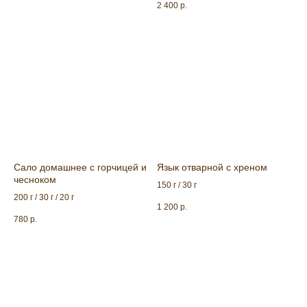
2 400
р.
МЕНЮ РЕСТОРАНА
Ресторан, беседки:
+
7 961 301-90-19
+
7 989 637-50-39
Баня
+
7 961 288-52-02
Сало домашнее с горчицей и
Язык отварной с хреном
чесноком
150 г / 30 г
200 г / 30 г / 20 г
1 200
р.
780
р.