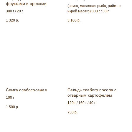
фруктами и орехами
(семга, масляная рыба, рийет с
300 г / 20 г
икрой масаго) 300 г / 30 г
1 320
р.
3 100
р.
Семга слабосоленая
Сельдь слабого посола с
отварным картофелем
100 г
120 г / 160 г / 40 г
1 500
р.
750
р.