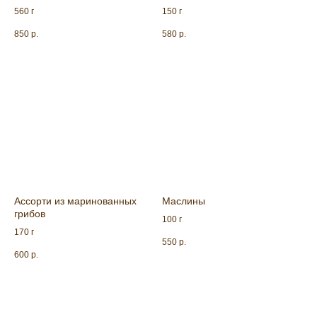
560 г
150 г
850
р.
580
р.
Ассорти из маринованных
Маслины
грибов
100 г
170 г
550
р.
600
р.