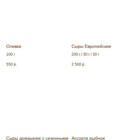
Оливки
Сыры Европейские
100 г
200 г / 30 г / 30 г
550
р.
2 500
р.
Сыры домашние с сезонными
Ассорти рыбное