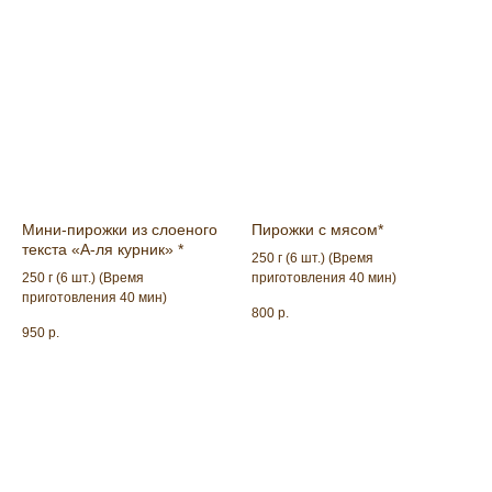
Мини-пирожки из слоеного
Пирожки с мясом*
текста «А-ля курник» *
250 г (6 шт.) (Время
250 г (6 шт.) (Время
приготовления 40 мин)
приготовления 40 мин)
800
р.
950
р.