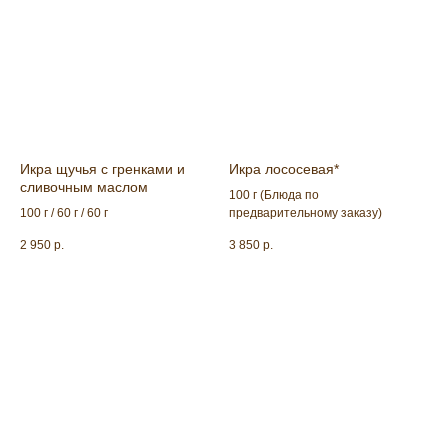
Икра щучья с гренками и
Икра лососевая*
сливочным маслом
100 г (Блюда по
100 г / 60 г / 60 г
предварительному заказу)
2 950
р.
3 850
р.