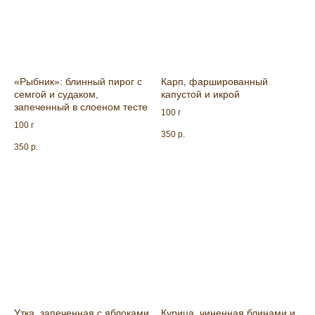
«Рыбник»: блинный пирог с
Карп, фаршированный
семгой и судаком,
капустой и икрой
запеченный в слоеном тесте
100 г
100 г
350
р.
350
р.
Утка, запеченная с яблоками
Курица, чиненная блинами и