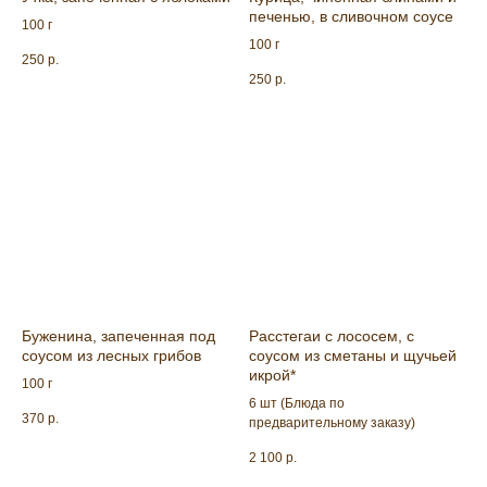
печенью, в сливочном соусе
100 г
100 г
250
р.
250
р.
Буженина, запеченная под
Расстегаи с лососем, с
соусом из лесных грибов
соусом из сметаны и щучьей
икрой*
100 г
6 шт (Блюда по
370
р.
предварительному заказу)
2 100
р.