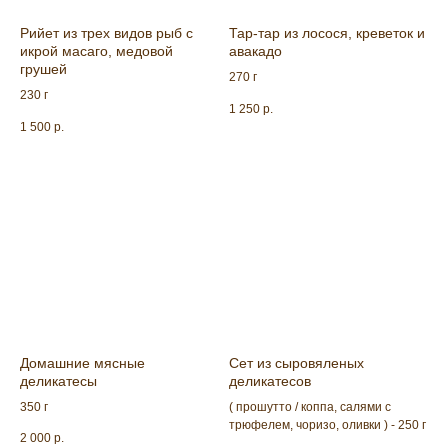
Рийет из трех видов рыб с
Тар-тар из лосося, креветок и
икрой масаго, медовой
авакадо
грушей
270 г
230 г
COUNTRY LAKE
1 250
р.
1 500
р.
Ростов-на-Дону, 6 км от Аксайского моста
по дороге на Ольгинскую, ст-ца Ольгинская,
ул. Левобережная 34.
Мы открыты ежедневно
с 13:00 до 00:00
ГЛАВНАЯ
БЛЮДА ОТ ШЕФА
БАНКЕТНЫЙ ЗАЛ
Домашние мясные
Сет из сыровяленых
деликатесы
деликатесов
КОНТАКТЫ
350 г
( прошутто / коппа, салями с
трюфелем, чоризо, оливки ) - 250 г
2 000
р.
ГАЛЕРЕЯ