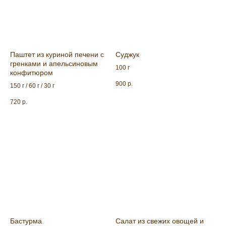
Паштет из куриной печени с
Суджук
гренками и апельсиновым
100 г
конфитюром
900
р.
150 г / 60 г / 30 г
720
р.
Бастурма
Салат из свежих овощей и