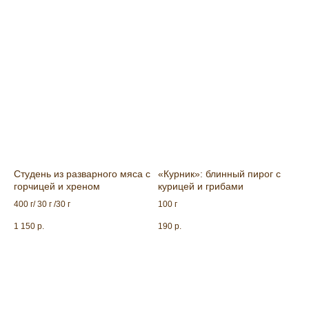
Студень из разварного мяса с
«Курник»: блинный пирог с
горчицей и хреном
курицей и грибами
400 г/ 30 г /30 г
100 г
1 150
р.
190
р.