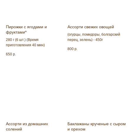
Пирожки с ягодами и
Ассорти свежих овощей
фруктами*
(огурцы, помидоры, болгарский
280 г (6 шт.) (Время
перец, зелень) - 450г
приготовления 40 мин)
800
р.
650
р.
Ассорти из домашних
Баклажаны крученые с сыром
солений
и орехом